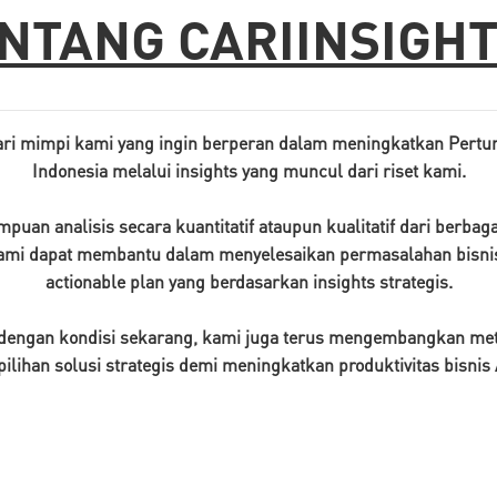
NTANG CARIINSIGHT
 dari mimpi kami yang ingin berperan dalam meningkatkan Pert
Indonesia melalui insights yang muncul dari riset kami.
uan analisis secara kuantitatif ataupun kualitatif dari berbagai
kami dapat membantu dalam menyelesaikan permasalahan bisn
actionable plan yang berdasarkan insights strategis.
dengan kondisi sekarang, kami juga terus mengembangkan met
pilihan solusi strategis demi meningkatkan produktivitas bisnis