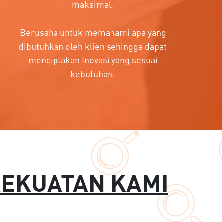
maksimal.
Berusaha untuk memahami apa yang
dibutuhkan oleh klien sehingga dapat
menciptakan Inovasi yang sesuai
kebutuhan.
KEKUATAN KAMI