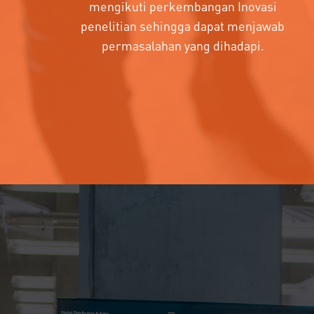
mengikuti perkembangan Inovasi
penelitian sehingga dapat menjawab
permasalahan yang dihadapi.